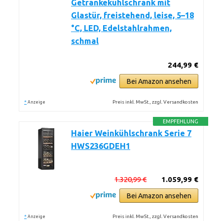
Getränkekühlschrank mit
Glastür, freistehend, leise, 5–18
°C, LED, Edelstahlrahmen,
schmal
244,99 €
Bei Amazon ansehen
*
Preis inkl. MwSt., zzgl. Versandkosten
Anzeige
EMPFEHLUNG
Haier Weinkühlschrank Serie 7
HWS236GDEH1
1.320,99 €
1.059,99 €
Bei Amazon ansehen
*
Preis inkl. MwSt., zzgl. Versandkosten
Anzeige