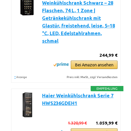
Weinkühlschrank Schwarz – 28
Flaschen, 74 L, 1 Zone |
Getränkekühlschrank mit
Glastür, freistehend, leise, 5–18
°C, LED, Edelstahlrahmen,
schmal
244,99 €
Bei Amazon ansehen
*
Preis inkl. MwSt., zzgl. Versandkosten
Anzeige
EMPFEHLUNG
Haier Weinkühlschrank Serie 7
HWS236GDEH1
1.320,99 €
1.059,99 €