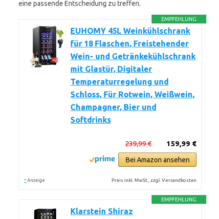
eine passende Entscheidung zu treffen.
EMPFEHLUNG
EUHOMY 45L Weinkühlschrank
für 18 Flaschen, Freistehender
Wein- und Getränkekühlschrank
mit Glastür, Digitaler
Temperaturregelung und
Schloss, Für Rotwein, Weißwein,
Champagner, Bier und
Softdrinks
239,99 €
159,99 €
Bei Amazon ansehen
*
Preis inkl. MwSt., zzgl. Versandkosten
Anzeige
EMPFEHLUNG
Klarstein Shiraz