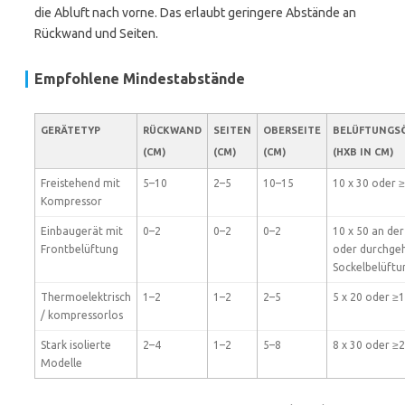
die Abluft nach vorne. Das erlaubt geringere Abstände an
Rückwand und Seiten.
Empfohlene Mindestabstände
GERÄTETYP
RÜCKWAND
SEITEN
OBERSEITE
BELÜFTUNGS
(CM)
(CM)
(CM)
(HXB IN CM)
Freistehend mit
5–10
2–5
10–15
10 x 30 oder 
Kompressor
Einbaugerät mit
0–2
0–2
0–2
10 x 50 an der
Frontbelüftung
oder durchge
Sockelbelüftu
Thermoelektrisch
1–2
1–2
2–5
5 x 20 oder ≥
/ kompressorlos
Stark isolierte
2–4
1–2
5–8
8 x 30 oder ≥
Modelle