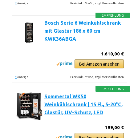
*
Preis inkl. MwSt., zzgl. Versandkosten
Anzeige
EMPFEHLUNG
Bosch Serie 6 Weinkühlschrank
mit Glastür 186 x 60 cm
KWK36ABGA
1.610,00 €
Bei Amazon ansehen
*
Preis inkl. MwSt., zzgl. Versandkosten
Anzeige
EMPFEHLUNG
Sommertal WK50
Weinkühlschrank | 15 Fl., 5-20°C,
Glastür, UV-Schutz, LED
199,00 €
Bei Amazon ansehen