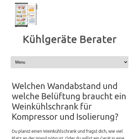
Zum
Inhalt
springen
Kühlgeräte Berater
Welchen Wandabstand und
welche Belüftung braucht ein
Weinkühlschrank für
Kompressor und Isolierung?
Du planst einen Weinkühlschrank und fragst dich, wie viel
Platz an der Wand nötig ist. Oder du willst ein Gerät in eine