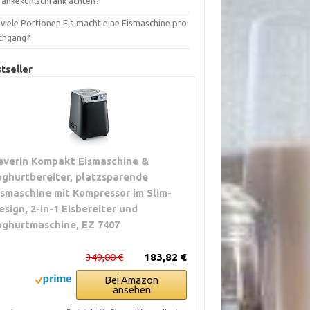
ränkekühlschrank achten?
viele Portionen Eis macht eine Eismaschine pro
chgang?
tseller
everin Kompakt Eismaschine &
oghurtbereiter, platzsparende
ismaschine mit Kompressor im Slim-
esign, 2-in-1 Eisbereiter und
oghurtmaschine, EZ 7407
349,00 €
183,82 €
Bei Amazon
ansehen