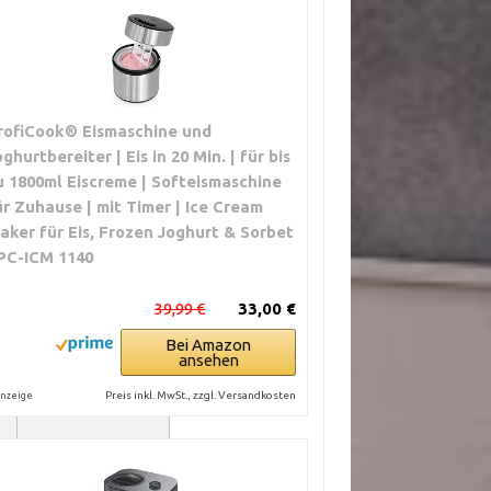
rofiCook® Eismaschine und
oghurtbereiter | Eis in 20 Min. | für bis
u 1800ml Eiscreme | Softeismaschine
ür Zuhause | mit Timer | Ice Cream
aker für Eis, Frozen Joghurt & Sorbet
 PC-ICM 1140
39,99 €
33,00 €
Bei Amazon
ansehen
PRAXISHINWEIS
Preis inkl. MwSt., zzgl. Versandkosten
nzeige
E
Prüfe