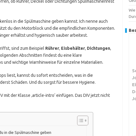
Get
e offen, ob Rührer, Deckel oder Dichtungen Spülmaschinenfest
Wie 
Dur
enkenlos in die Spülmaschine geben kannst. Ich nenne auch
schützt du den Motorblock und die empfindlichen Komponenten.
Bes
länger erhältst und hygienisch sauber arbeitest.
riffst, sind zum Beispiel
Rührer
,
Eisbehälter
,
Dichtungen
,
 folgenden Abschnitten findest du eine klare
ps und wichtige Warnhinweise für einzelne Materialien.
S
ps liest, kannst du sofort entscheiden, was in die
J
nderst Schäden. Und du sorgst für bessere Hygiene.
E
D
 mit der Klasse ‚article-intro‘ einfügen. Das DIV jetzt nicht
J
du in die Spülmaschine geben