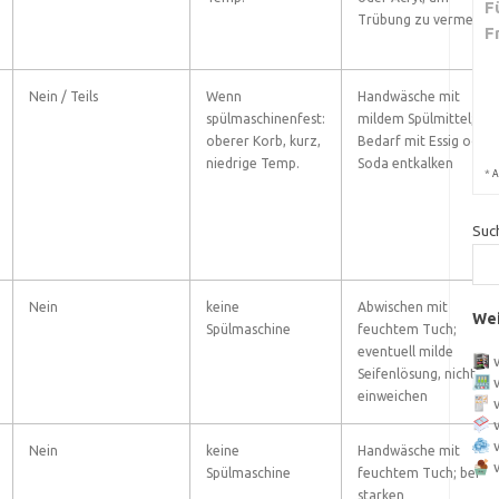
F
Trübung zu vermeide
F
Nein / Teils
Wenn
Handwäsche mit
spülmaschinenfest:
mildem Spülmittel; bei
oberer Korb, kurz,
Bedarf mit Essig oder
niedrige Temp.
Soda entkalken
*
A
Suc
Nein
keine
Abwischen mit
Wei
Spülmaschine
feuchtem Tuch;
eventuell milde
Seifenlösung, nicht
einweichen
Nein
keine
Handwäsche mit
Spülmaschine
feuchtem Tuch; bei
starken