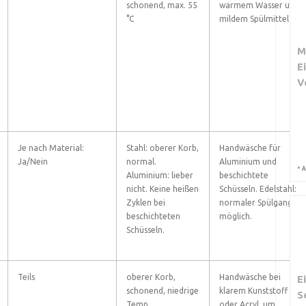
schonend, max. 55
warmem Wasser und
°C
mildem Spülmittel
M
E
V
Je nach Material:
Stahl: oberer Korb,
Handwäsche für
Ja/Nein
normal.
Aluminium und
*
A
Aluminium: lieber
beschichtete
nicht. Keine heißen
Schüsseln. Edelstahl:
Zyklen bei
normaler Spülgang
beschichteten
möglich.
Schüsseln.
Teils
oberer Korb,
Handwäsche bei
E
schonend, niedrige
klarem Kunststoff
S
Temp.
oder Acryl, um