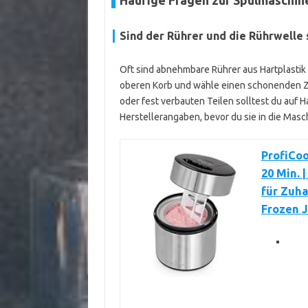
Häufige Fragen zur Spülmaschin
Sind der Rührer und die Rührwelle
Oft sind abnehmbare Rührer aus Hartplastik 
oberen Korb und wähle einen schonenden Zyk
oder fest verbauten Teilen solltest du auf
Herstellerangaben, bevor du sie in die Masch
ProfiCoo
20 Min. 
für Zuha
Frozen J