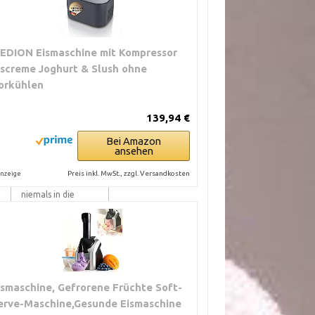
Herstellerhinweis.
Abnehmbare
Plastikrührer meist
spülmaschinenfest.
EDION Eismaschine mit Kompressor
Silikon verträgt
iscreme Joghurt & Slush ohne
Hitze besser.
orkühlen
Metallkerne
können
139,94 €
korrodieren.
Bei Amazon
ansehen
Gefrorene
Einfrierbehälter
Preis inkl. MwSt., zzgl. Versandkosten
nzeige
mit Kühlflüssigkeit
niemals in die
Spülmaschine
geben. Edelstahl-
Schalen sind meist
unproblematisch.
Transparente
ismaschine, Gefrorene Früchte Soft-
Deckel neigen zum
erve-Maschine,Gesunde Eismaschine
Trüben. Verwende