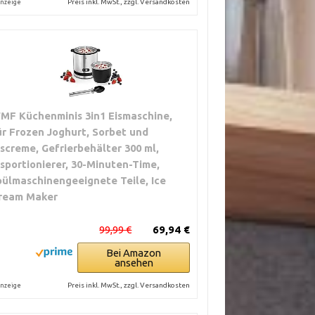
Preis inkl. MwSt., zzgl. Versandkosten
nzeige
MF Küchenminis 3in1 Eismaschine,
ür Frozen Joghurt, Sorbet und
iscreme, Gefrierbehälter 300 ml,
isportionierer, 30-Minuten-Time,
pülmaschinengeeignete Teile, Ice
ream Maker
99,99 €
69,94 €
Bei Amazon
ansehen
Preis inkl. MwSt., zzgl. Versandkosten
nzeige