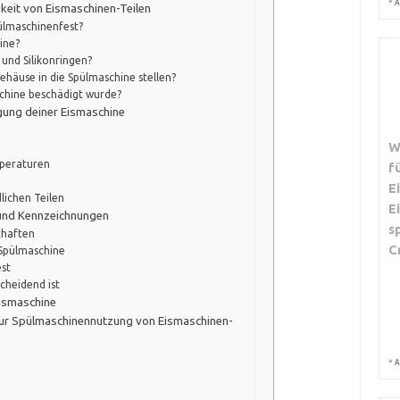
*
A
keit von Eismaschinen-Teilen
pülmaschinenfest?
ine?
 und Silikonringen?
ehäuse in die Spülmaschine stellen?
schine beschädigt wurde?
igung deiner Eismaschine
W
e
mperaturen
f
E
ichen Teilen
E
t und Kennzeichnungen
s
chaften
C
 Spülmaschine
est
cheidend ist
Eismaschine
zur Spülmaschinennutzung von Eismaschinen-
*
A