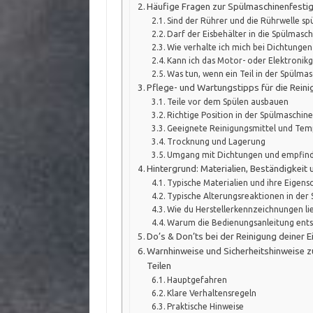
Häufige Fragen zur Spülmaschinenfestig
Sind der Rührer und die Rührwelle s
Darf der Eisbehälter in die Spülmasch
Wie verhalte ich mich bei Dichtungen
Kann ich das Motor- oder Elektronikg
Was tun, wenn ein Teil in der Spülma
Pflege- und Wartungstipps für die Rein
Teile vor dem Spülen ausbauen
Richtige Position in der Spülmaschin
Geeignete Reinigungsmittel und Te
Trocknung und Lagerung
Umgang mit Dichtungen und empfindl
Hintergrund: Materialien, Beständigkei
Typische Materialien und ihre Eigens
Typische Alterungsreaktionen in der
Wie du Herstellerkennzeichnungen li
Warum die Bedienungsanleitung ents
Do’s & Don’ts bei der Reinigung deiner 
Warnhinweise und Sicherheitshinweise 
Teilen
Hauptgefahren
Klare Verhaltensregeln
Praktische Hinweise