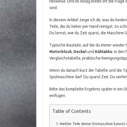
Hinweise. Und im Alltag bleibt oft die Frag
sind.
In diesem Artikel zeige ich dir, was du bed
Teile, die du lieber per Hand reinigst. So 
Du lernst, wie du Zeit sparst, die Maschine 
Typische Bauteile, auf die du immer wieder t
Motorblock
,
Deckel
und
Kühlakku
. In den
Vergleichstabelle, praktische Reinigungstip
Wenn du danach kurz die Tabelle und die Tip
Spülmaschine darf. Du sparst Zeit. Du verhi
Bitte das komplette Ergebnis später in ein DIV
einfügen.
Table of Contents
Welche Teile deiner Eismaschine kannst 