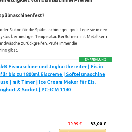
enfestigkeit von Eismaschinen-Teilen
 spülmaschinenfest?
oder Silikon für die Spülmaschine geeignet. Lege sie in den
lus bei niedriger Temperatur. Bei Rührern mit Metallkern
 Handwäsche zurückgreifen. Prüfe immer die
ine gibst.
EMPFEHLUNG
k® Eismaschine und Joghurtbereiter | Eis in
| für bis zu 1800ml Eiscreme | Softeismaschine
use | mit Timer | Ice Cream Maker für Eis,
oghurt & Sorbet | PC-ICM 1140
39,99 €
33,00 €