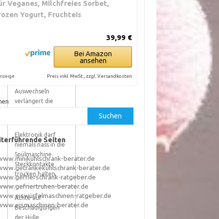
ür Veganes, Milchfreies Sorbet,
n
keinen Heißwasser-
rozen Yogurt, Fruchteis
Finish.
39,99 €
Hitze und
aggressive Reiniger
Bei Amazon
ansehen
machen
Dichtungen porös.
Preis inkl. MwSt., zzgl. Versandkosten
nzeige
Häufiges
Auswechseln
hen
verlängert die
Lebensdauer.
Suchen
Elektronik darf
terführende Seiten
niemals nass in die
Spülmaschine.
www.minikühlschrank-berater.de
Steckkontakte
www.getränkekühlschrank-berater.de
trocken halten.
www.gefrierschrank-ratgeber.de
www.gefriertruhen-berater.de
www.eiswürfelmaschinen-ratgeber.de
Achte auf
www.eismaschinen-berater.de
Beschädigungen
der Hülle.