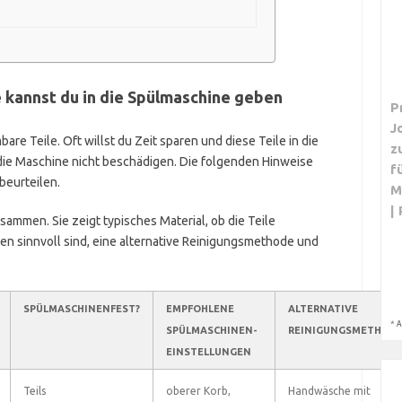
 kannst du in die Spülmaschine geben
P
J
e Teile. Oft willst du Zeit sparen und diese Teile in die
z
 die Maschine nicht beschädigen. Die folgenden Hinweise
f
beurteilen.
M
|
sammen. Sie zeigt typisches Material, ob die Teile
en sinnvoll sind, eine alternative Reinigungsmethode und
SPÜLMASCHINENFEST?
EMPFOHLENE
ALTERNATIVE
*
A
SPÜLMASCHINEN-
REINIGUNGSMETHOD
EINSTELLUNGEN
Teils
oberer Korb,
Handwäsche mit