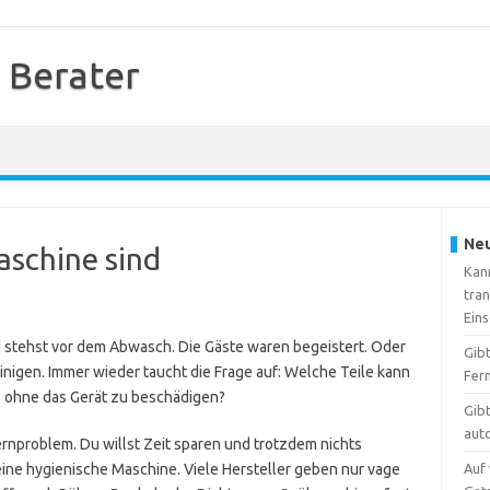
 Berater
Neu
aschine sind
Kann
tra
Ein
d stehst vor dem Abwasch. Die Gäste waren begeistert. Oder
Gib
inigen. Immer wieder taucht die Frage auf: Welche Teile kann
Fer
, ohne das Gerät zu beschädigen?
Gib
aut
rnproblem. Du willst Zeit sparen und trotzdem nichts
eine hygienische Maschine. Viele Hersteller geben nur vage
Auf 