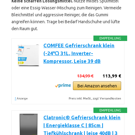
Keine scharfen Lösungsmittel.
Nutze mildes Spülmittel
oder eine Essig-Wasser-Mischung zum Reinigen. Vermeide
Bleichmittel und aggressive Reiniger, die das Gummi
angreifen können. Trage bei Bedarf Handschuhe und lüfte
den Raum gut.
EMPFEHLUNG
COMFEE Gefrierschrank klein
(-24℃) 31L, Inverter-
Kompressor, Leise 39 dB
134,99 €
113,99 €
Bei Amazon ansehen
*
Preis inkl. MwSt., zzgl. Versandkosten
Anzeige
EMPFEHLUNG
Clatronic® Gefrierschrank klein
| Energieklasse C | 85cm |
Tiefkühlschrank | leise 40dB | 3