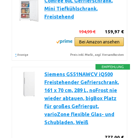
Comfee 60L Gefrierschrank,
Mini Tiefkühlschrank,
Freistehend
194,99 €
159,97 €
Bei Amazon ansehen
*
Preis inkl. MwSt., zzgl. Versandkosten
Anzeige
EMPFEHLUNG
Siemens GS51NAWCV iQ500
Freistehender Gefrierschrank,
161 x 70 cm, 289 L, noFrost nie
wieder abtauen, bigBox Platz
für großes Gefriergut,
varioZone flexible Glas- und
Schubladen, Weiß
777,00 €