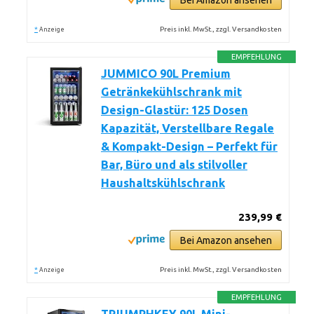
Bei Amazon ansehen
*
Preis inkl. MwSt., zzgl. Versandkosten
Anzeige
EMPFEHLUNG
JUMMICO 90L Premium
Getränkekühlschrank mit
Design-Glastür: 125 Dosen
Kapazität, Verstellbare Regale
& Kompakt-Design – Perfekt für
Bar, Büro und als stilvoller
Haushaltskühlschrank
239,99 €
Bei Amazon ansehen
*
Preis inkl. MwSt., zzgl. Versandkosten
Anzeige
EMPFEHLUNG