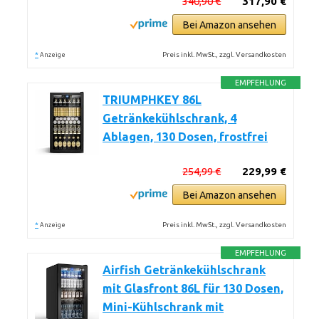
340,90 €
317,90 €
Bei Amazon ansehen
*
Preis inkl. MwSt., zzgl. Versandkosten
Anzeige
EMPFEHLUNG
TRIUMPHKEY 86L
Getränkekühlschrank, 4
Ablagen, 130 Dosen, frostfrei
254,99 €
229,99 €
Bei Amazon ansehen
*
Preis inkl. MwSt., zzgl. Versandkosten
Anzeige
EMPFEHLUNG
Airfish Getränkekühlschrank
mit Glasfront 86L für 130 Dosen,
Mini-Kühlschrank mit