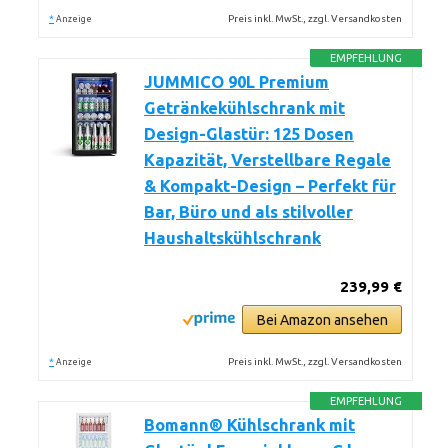
*
Preis inkl. MwSt., zzgl. Versandkosten
Anzeige
EMPFEHLUNG
JUMMICO 90L Premium
Getränkekühlschrank mit
Design-Glastür: 125 Dosen
Kapazität, Verstellbare Regale
& Kompakt-Design – Perfekt für
Bar, Büro und als stilvoller
Haushaltskühlschrank
239,99 €
Bei Amazon ansehen
*
Preis inkl. MwSt., zzgl. Versandkosten
Anzeige
EMPFEHLUNG
Bomann® Kühlschrank mit