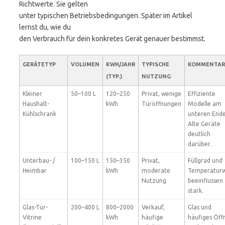
Richtwerte. Sie gelten
unter typischen Betriebsbedingungen. Später im Artikel
lernst du, wie du
den Verbrauch für dein konkretes Gerät genauer bestimmst.
GERÄTETYP
VOLUMEN
KWH/JAHR
TYPISCHE
KOMMENTAR
(TYP.)
NUTZUNG
Kleiner
50–100 L
120–250
Privat, wenige
Effiziente
Haushalt-
kWh
Türöffnungen
Modelle am
Kühlschrank
unteren Ende
Alte Geräte
deutlich
darüber.
Unterbau- /
100–150 L
150–350
Privat,
Füllgrad und
Heimbar
kWh
moderate
Temperaturw
Nutzung
beeinflussen
stark.
Glas-Tür-
200–400 L
800–2000
Verkauf,
Glas und
Vitrine
kWh
häufige
häufiges Öff