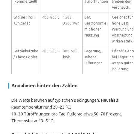
(kommerziell)
Türöffnungen
treiben den
Verbrauch.
Großes Profi-
400–800 L
1500–
Bar,
Geeignet für
Kühlgerät
3500 kWh
Gastronomie
hohe Last.
mit hoher
Wartung und
Nutzung
Abschaltung
wirken stark.
Getränketruhe
200–500 L
300–900
Lagerung,
Oft effizient
/ Chest Cooler
kWh
seltene
bei Lagerung
Öffnungen
wegen guter
Isolierung.
Annahmen hinter den Zahlen
Die Werte beruhen auf typischen Bedingungen.
Haushalt
:
Raumtemperatur rund 20–22 °C.
10–30 Türöffnungen pro Tag. Füllgrad etwa 50–70 Prozent.
Thermostat auf 3–5 °C.