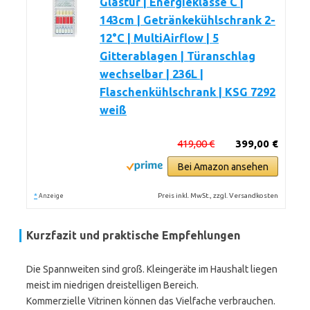
Glastür | Energieklasse C |
143cm | Getränkekühlschrank 2-
12°C | MultiAirflow | 5
Gitterablagen | Türanschlag
wechselbar | 236L |
Flaschenkühlschrank | KSG 7292
weiß
419,00 €
399,00 €
Bei Amazon ansehen
*
Preis inkl. MwSt., zzgl. Versandkosten
Anzeige
Kurzfazit und praktische Empfehlungen
Die Spannweiten sind groß. Kleingeräte im Haushalt liegen
meist im niedrigen dreistelligen Bereich.
Kommerzielle Vitrinen können das Vielfache verbrauchen.