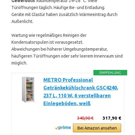
Gewerblich
: Raumtemperatur 24–28 °C. Viele
Türöffnungen täglich. Häufige Be- und Entladung.
Geräte mit Glastür haben zusätzlich Wärmeeintrag durch
Außenlicht.
Wartung wie regelmäßiges Reinigen der
Kondensatorspulen ist vorausgesetzt.
Abweichungen bei höherer Umgebungstemperatur,
häufigeren Türöffnungen oder sehr leerem Innenraum sind
möglich.
EMPFEHLUNG
METRO Professional
Getränkekühlschrank GSC4240,
237 L, 110 W, 6 verstellbaren
Einlegeböden, weiß
340,90 €
317,90 €
Bei Amazon ansehen