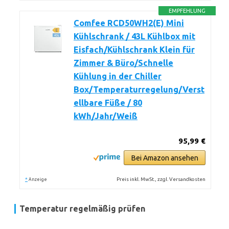
EMPFEHLUNG
Comfee RCD50WH2(E) Mini
Kühlschrank / 43L Kühlbox mit
Eisfach/Kühlschrank Klein für
Zimmer & Büro/Schnelle
Kühlung in der Chiller
Box/Temperaturregelung/Verst
ellbare Füße / 80
kWh/Jahr/Weiß
95,99 €
Bei Amazon ansehen
*
Preis inkl. MwSt., zzgl. Versandkosten
Anzeige
Temperatur regelmäßig prüfen