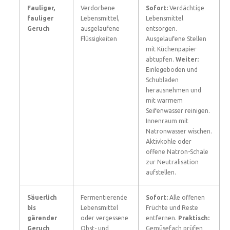
Fauliger,
Verdorbene
Sofort:
Verdächtige
fauliger
Lebensmittel,
Lebensmittel
Geruch
ausgelaufene
entsorgen.
Flüssigkeiten
Ausgelaufene Stellen
mit Küchenpapier
abtupfen.
Weiter:
Einlegeböden und
Schubladen
herausnehmen und
mit warmem
Seifenwasser reinigen.
Innenraum mit
Natronwasser wischen.
Aktivkohle oder
offene Natron-Schale
zur Neutralisation
aufstellen.
Säuerlich
Fermentierende
Sofort:
Alle offenen
bis
Lebensmittel
Früchte und Reste
gärender
oder vergessene
entfernen.
Praktisch:
Geruch
Obst- und
Gemüsefach prüfen