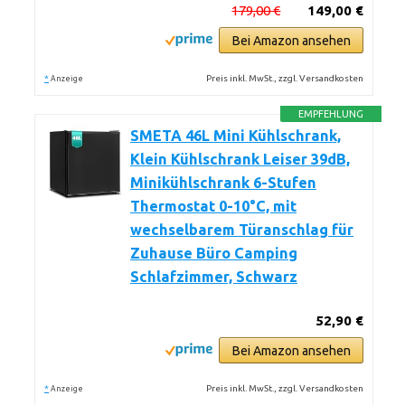
179,00 €
149,00 €
Bei Amazon ansehen
*
Preis inkl. MwSt., zzgl. Versandkosten
Anzeige
EMPFEHLUNG
SMETA 46L Mini Kühlschrank,
Klein Kühlschrank Leiser 39dB,
Minikühlschrank 6-Stufen
Thermostat 0-10°C, mit
wechselbarem Türanschlag für
Zuhause Büro Camping
Schlafzimmer, Schwarz
52,90 €
Bei Amazon ansehen
*
Preis inkl. MwSt., zzgl. Versandkosten
Anzeige