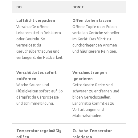
DO
DON’T
Luftdicht verpacken
Offen stehen lassen
Verschließe offene
Offene Töpfe oder Folien
Lebensmittel in Behältern
verteilen Gerüche schneller
oder Beuteln. So
im Gerät. Das führt zu
vermeidest du
durchdringenden Aromen
Geruchsübertragung und
und häufigerem Reinigen.
verlängerst die Haltbarkeit.
Verschüttetes sofort
Verschmutzungen
entfernen
ignorieren
Wische Saucen und
Getrocknete Reste sind
Flüssigkeiten sofort auf. So
schwerer zu entfernen und
dämpfst du Gärprozesse
bilden Geruchsquellen.
und Schimmelbildung.
Langfristig kommt es zu
Verfärbungen und
Materialschäden.
Temperatur regelmäßig
Zu hohe Temperatur
prüfen
tolerieren