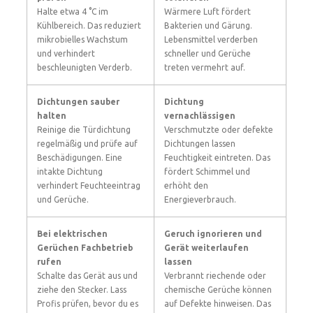
Halte etwa 4 °C im
Wärmere Luft fördert
Kühlbereich. Das reduziert
Bakterien und Gärung.
mikrobielles Wachstum
Lebensmittel verderben
und verhindert
schneller und Gerüche
beschleunigten Verderb.
treten vermehrt auf.
Dichtungen sauber
Dichtung
halten
vernachlässigen
Reinige die Türdichtung
Verschmutzte oder defekte
regelmäßig und prüfe auf
Dichtungen lassen
Beschädigungen. Eine
Feuchtigkeit eintreten. Das
intakte Dichtung
fördert Schimmel und
verhindert Feuchteeintrag
erhöht den
und Gerüche.
Energieverbrauch.
Bei elektrischen
Geruch ignorieren und
Gerüchen Fachbetrieb
Gerät weiterlaufen
rufen
lassen
Schalte das Gerät aus und
Verbrannt riechende oder
ziehe den Stecker. Lass
chemische Gerüche können
Profis prüfen, bevor du es
auf Defekte hinweisen. Das