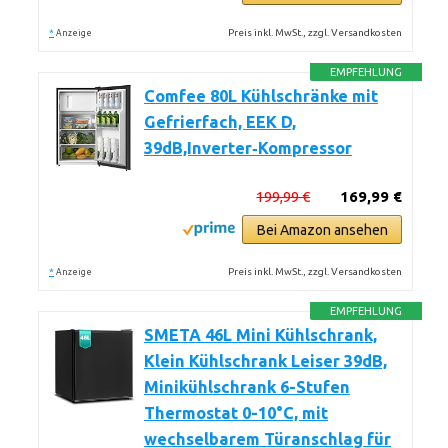
*
Preis inkl. MwSt., zzgl. Versandkosten
Anzeige
EMPFEHLUNG
Comfee 80L Kühlschränke mit
Gefrierfach, EEK D,
39dB,Inverter‑Kompressor
199,99 €
169,99 €
Bei Amazon ansehen
*
Preis inkl. MwSt., zzgl. Versandkosten
Anzeige
EMPFEHLUNG
SMETA 46L Mini Kühlschrank,
Klein Kühlschrank Leiser 39dB,
Minikühlschrank 6-Stufen
Thermostat 0-10°C, mit
wechselbarem Türanschlag für