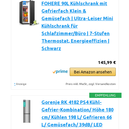
FOHERE 90L Kühlschrank mit
Gefrierfach Klein &
Gemüsefach | Ultra-Leiser Mini
Kühlschrank für
Schlafzimmer/Büro | 7-Stufen
Thermostat, Energieeffizien |
Schwarz
145,99 €
Bei Amazon ansehen
*
Preis inkl. MwSt., zzgl. Versandkosten
Anzeige
EMPFEHLUNG
Gorenje RK 4182 PS4 Kühl-
Gefrier-Kombination/ Höhe 180
cm/ Kühlen 198 L/ Gefrieren 66
L/ Gemüsefach/ 39dB/ LED