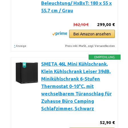
Beleuchtung/ HxBxT: 180 x 55 x
55,7 cm / Grau
362,10 €
299,00 €
Bei Amazon ansehen
*
Preis inkl. MwSt., zzgl. Versandkosten
Anzeige
EMPFEHLUNG
SMETA 46L Mini Kühlschrank,
Klein Kühlschrank Leiser 39dB,
Minikühlschrank 6-Stufen
Thermostat 0-10°C, mit
wechselbarem Türanschlag für
Zuhause Büro Camping
Schlafzimmer, Schwarz
52,90 €