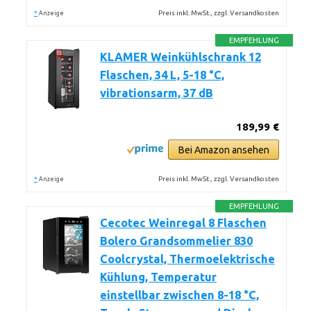
*
Preis inkl. MwSt., zzgl. Versandkosten
Anzeige
EMPFEHLUNG
KLAMER Weinkühlschrank 12
Flaschen, 34 L, 5-18 °C,
vibrationsarm, 37 dB
189,99 €
Bei Amazon ansehen
*
Preis inkl. MwSt., zzgl. Versandkosten
Anzeige
EMPFEHLUNG
Cecotec Weinregal 8 Flaschen
Bolero Grandsommelier 830
Coolcrystal, Thermoelektrische
Kühlung, Temperatur
einstellbar zwischen 8-18 °C,