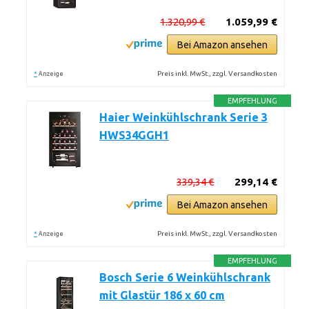
1.320,99 €
1.059,99 €
Bei Amazon ansehen
*
Preis inkl. MwSt., zzgl. Versandkosten
Anzeige
EMPFEHLUNG
Haier Weinkühlschrank Serie 3
HWS34GGH1
339,34 €
299,14 €
Bei Amazon ansehen
*
Preis inkl. MwSt., zzgl. Versandkosten
Anzeige
EMPFEHLUNG
Bosch Serie 6 Weinkühlschrank
mit Glastür 186 x 60 cm