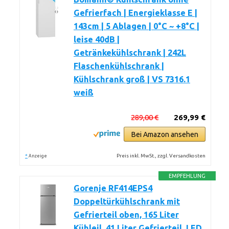
Gefrierfach | Energieklasse E |
143cm | 5 Ablagen | 0°C ~ +8°C |
leise 40dB |
Getränkekühlschrank | 242L
Flaschenkühlschrank |
Kühlschrank groß | VS 7316.1
weiß
289,00 €
269,99 €
Bei Amazon ansehen
*
Preis inkl. MwSt., zzgl. Versandkosten
Anzeige
EMPFEHLUNG
Gorenje RF414EPS4
Doppeltürkühlschrank mit
Gefrierteil oben, 165 Liter
Kühleil, 41 Liter Gefrierteil, LED