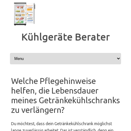
Zum
Inhalt
springen
Kühlgeräte Berater
Welche Pflegehinweise
helfen, die Lebensdauer
meines Getränkekühlschranks
zu verlängern?
Du möchtest, dass dein Getränkekühlschrank möglichst
lange zuverlässig arbeitet. Das ist verständlich, denn ein