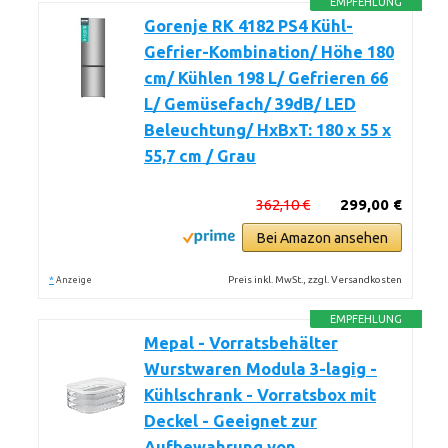
EMPFEHLUNG
Gorenje RK 4182 PS4 Kühl-
Gefrier-Kombination/ Höhe 180
cm/ Kühlen 198 L/ Gefrieren 66
L/ Gemüsefach/ 39dB/ LED
Beleuchtung/ HxBxT: 180 x 55 x
55,7 cm / Grau
362,10 €
299,00 €
Bei Amazon ansehen
*
Preis inkl. MwSt., zzgl. Versandkosten
Anzeige
EMPFEHLUNG
Mepal - Vorratsbehälter
Wurstwaren Modula 3-lagig -
Kühlschrank - Vorratsbox mit
Deckel - Geeignet zur
Aufbewahrung von