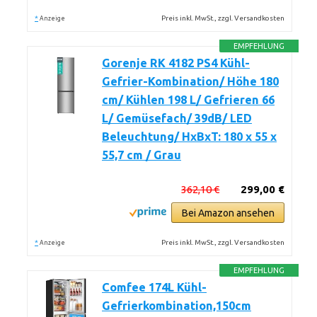
*
Preis inkl. MwSt., zzgl. Versandkosten
Anzeige
EMPFEHLUNG
Gorenje RK 4182 PS4 Kühl-
Gefrier-Kombination/ Höhe 180
cm/ Kühlen 198 L/ Gefrieren 66
L/ Gemüsefach/ 39dB/ LED
Beleuchtung/ HxBxT: 180 x 55 x
55,7 cm / Grau
362,10 €
299,00 €
Bei Amazon ansehen
*
Preis inkl. MwSt., zzgl. Versandkosten
Anzeige
EMPFEHLUNG
Comfee 174L Kühl-
Gefrierkombination,150cm