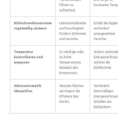
führen zu
konstante Temp
Luftverlust.
Kühlschrankinnenraum
Lebensmittelreste
Erhält die Hygie
regelmäßig säubern
und Feuchtigkeit
verhindert
fördern Schimmel
unangenehme
und Gerüche.
Gerüche.
Temperatur
Zu niedrige oder
Sichert optimal
kontrollieren und
zu hohe
Energieverbrau
anpassen
Temperaturen
schützt die
belasten den
Kühltechnik.
Kompressor.
Abtauautomatik
Vereiste Flächen
Verhindert
überprüfen
verringern die
übermäßigen
Effizienz des
Energieverbrau
Geräts.
Schäden am
Kühlsystem.