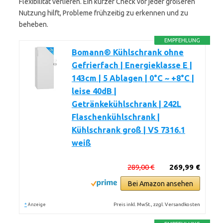
Flexibilität verlieren. Ein kurzer Check vor jeder größeren
Nutzung hilft, Probleme frühzeitig zu erkennen und zu
beheben.
EMPFEHLUNG
Bomann® Kühlschrank ohne
Gefrierfach | Energieklasse E |
143cm | 5 Ablagen | 0°C ~ +8°C |
leise 40dB |
Getränkekühlschrank | 242L
Flaschenkühlschrank |
Kühlschrank groß | VS 7316.1
weiß
289,00 €
269,99 €
Bei Amazon ansehen
*
Preis inkl. MwSt., zzgl. Versandkosten
Anzeige