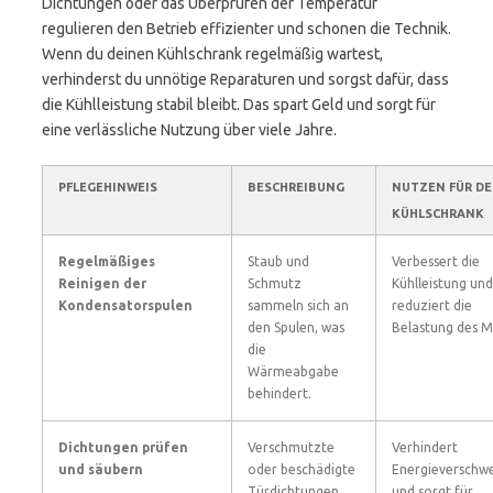
Dichtungen oder das Überprüfen der Temperatur
regulieren den Betrieb effizienter und schonen die Technik.
Wenn du deinen Kühlschrank regelmäßig wartest,
verhinderst du unnötige Reparaturen und sorgst dafür, dass
die Kühlleistung stabil bleibt. Das spart Geld und sorgt für
eine verlässliche Nutzung über viele Jahre.
PFLEGEHINWEIS
BESCHREIBUNG
NUTZEN FÜR D
KÜHLSCHRANK
Regelmäßiges
Staub und
Verbessert die
Reinigen der
Schmutz
Kühlleistung und
Kondensatorspulen
sammeln sich an
reduziert die
den Spulen, was
Belastung des M
die
Wärmeabgabe
behindert.
Dichtungen prüfen
Verschmutzte
Verhindert
und säubern
oder beschädigte
Energieverschw
Türdichtungen
und sorgt für