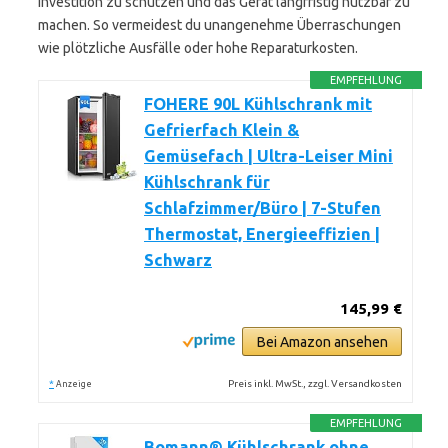
Investition zu schützen und das Gerät langfristig nutzbar zu
machen. So vermeidest du unangenehme Überraschungen
wie plötzliche Ausfälle oder hohe Reparaturkosten.
EMPFEHLUNG
FOHERE 90L Kühlschrank mit
Gefrierfach Klein &
Gemüsefach | Ultra-Leiser Mini
Kühlschrank für
Schlafzimmer/Büro | 7-Stufen
Thermostat, Energieeffizien |
Schwarz
145,99 €
Bei Amazon ansehen
*
Preis inkl. MwSt., zzgl. Versandkosten
Anzeige
EMPFEHLUNG
Bomann® Kühlschrank ohne