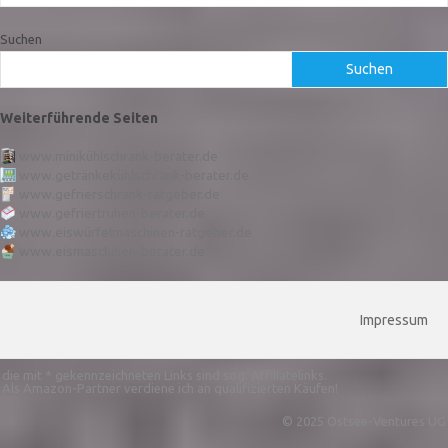
Suchen
Suchen
Weiterführende Seiten
www.minikühlschrank-berater.de
www.getränkekühlschrank-berater.de
www.gefrierschrank-ratgeber.de
www.gefriertruhen-berater.de
www.eiswürfelmaschinen-ratgeber.de
www.eismaschinen-berater.de
Impressum
die mit * gekennzeichneten Links sind sog. Affiliatelinks.
Als Amazon-Partner verdiene ich an qualifizierten Käufen!
© 2025 Ostsee-Ventures UG