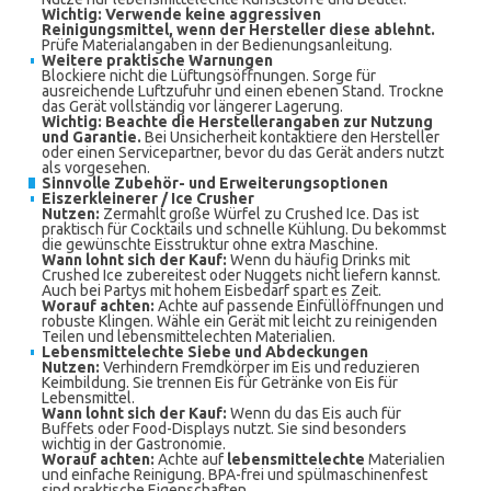
Wichtig: Verwende keine aggressiven
Reinigungsmittel, wenn der Hersteller diese ablehnt.
Prüfe Materialangaben in der Bedienungsanleitung.
Weitere praktische Warnungen
Blockiere nicht die Lüftungsöffnungen. Sorge für
ausreichende Luftzufuhr und einen ebenen Stand. Trockne
das Gerät vollständig vor längerer Lagerung.
Wichtig: Beachte die Herstellerangaben zur Nutzung
und Garantie.
Bei Unsicherheit kontaktiere den Hersteller
oder einen Servicepartner, bevor du das Gerät anders nutzt
als vorgesehen.
Sinnvolle Zubehör- und Erweiterungsoptionen
Eiszerkleinerer / Ice Crusher
Nutzen:
Zermahlt große Würfel zu Crushed Ice. Das ist
praktisch für Cocktails und schnelle Kühlung. Du bekommst
die gewünschte Eisstruktur ohne extra Maschine.
Wann lohnt sich der Kauf:
Wenn du häufig Drinks mit
Crushed Ice zubereitest oder Nuggets nicht liefern kannst.
Auch bei Partys mit hohem Eisbedarf spart es Zeit.
Worauf achten:
Achte auf passende Einfüllöffnungen und
robuste Klingen. Wähle ein Gerät mit leicht zu reinigenden
Teilen und lebensmittelechten Materialien.
Lebensmittelechte Siebe und Abdeckungen
Nutzen:
Verhindern Fremdkörper im Eis und reduzieren
Keimbildung. Sie trennen Eis für Getränke von Eis für
Lebensmittel.
Wann lohnt sich der Kauf:
Wenn du das Eis auch für
Buffets oder Food-Displays nutzt. Sie sind besonders
wichtig in der Gastronomie.
Worauf achten:
Achte auf
lebensmittelechte
Materialien
und einfache Reinigung. BPA-frei und spülmaschinenfest
sind praktische Eigenschaften.