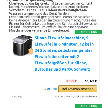
Brauche ich
Speiseeignung
?
Überlege, ob das Eis direkt mit Lebensmitteln in Kontakt
kommt. Für Meeresfrüchte, Salate oder zum direkten
Verzehr muss das Eis aus
lebensmitteltauglichem
Wasser
stammen und das Gerät für den
Lebensmittelkontakt geeignet sein. Wenn die Maschine
keine Angaben zur Lebensmitteleignung macht, nutze das
Eis nur für Getränke oder lege eine Schutzschicht zwischen
Eis und Lebensmittel. Im Zweifel kaufe eine separate
Maschine oder verwende Einwegbeutel.
EMPFEHLUNG
Silonn Eiswürfelmaschine, 9
Eiswürfel in 6 Minuten, 12 kg in
24 Stunden, selbstreinigender
Eiswürfelbereiter mit 2
Eiswürfelgrößen für Küche,
Büro, Bar und Party, Schwarz
89,99 €
76,49 €
Bei Amazon ansehen
*
Preis inkl. MwSt., zzgl. Versandkosten
Anzeige
EMPFEHLUNG