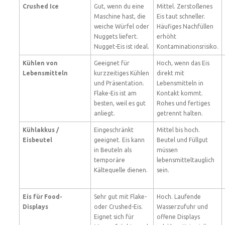
Crushed Ice
Gut, wenn du eine
Mittel. Zerstoßenes
Maschine hast, die
Eis taut schneller.
weiche Würfel oder
Häufiges Nachfüllen
Nuggets liefert.
erhöht
Nugget-Eis ist ideal.
Kontaminationsrisiko.
Kühlen von
Geeignet für
Hoch, wenn das Eis
Lebensmitteln
kurzzeitiges Kühlen
direkt mit
und Präsentation.
Lebensmitteln in
Flake-Eis ist am
Kontakt kommt.
besten, weil es gut
Rohes und fertiges
anliegt.
getrennt halten.
Kühlakkus /
Eingeschränkt
Mittel bis hoch.
Eisbeutel
geeignet. Eis kann
Beutel und Füllgut
in Beuteln als
müssen
temporäre
lebensmitteltauglich
Kältequelle dienen.
sein.
Eis für Food-
Sehr gut mit Flake-
Hoch. Laufende
Displays
oder Crushed-Eis.
Wasserzufuhr und
Eignet sich für
offene Displays