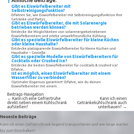
Ähnliche Beiträge:
Gibt es Eiswürfelbereiter mit
Selbstreinigungsfunktion?
Erfahren Sie, wie Eiswürfelbereiter mit Selbstreinigungsfunktion Ihre
Getränke und Partys...
Gibt es Eiswürfelbereiter, die mit Solarenergie
betrieben werden können?
Entdecke die Möglichkeiten von solarenergiebetriebenen
Eiswürfelbereitern und erlebe umweltfreundliche Kühlung....
Gibt es spezielle Eiswürfelbereiter für kleine Küchen
oder kleine Haushalte?
Entdecke platzsparende Eiswürfelbereiter für kleine Küchen und
Haushalte – Genieße...
Gibt es spezielle Modelle von Eiswürfelbereitern für
Cocktails oder Crushed Ice?
Entdecke die besten Eiswürfelbereiter für cocktails & crushed ice!
Erfahre,...
Ist es möglich, einen Eiswürfelbereiter mit einem
Wasserfilter zu verbinden?
Optimaler Eisgenuss garantiert! Erfahre, wie du deinen
Eiswürfelbereiter mit einem...
Beitrags-Navigation
←
Kann ich eine Gefriertruhe
Kann ich einen
direkt neben einem Kühlschrank
Getränkekühlschrank auch
aufstellen?
unterbauen?
→
Neueste Beiträge
Kann ich einen Gefrierschrank liegend transportieren und wie lange warten
bis zum Einschalten?