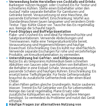
Verwendung beim Herstellen von Cocktails und Drinks
Barkeeper nutzen Nugget- oder Crushed-Eis für Textur und
schnelleres Kühlen. Stelle einen Eisbehälter unter den
Auslauf. Halte separate Behälter für Garnituren und
Getränke bereit. Voraussetzung ist eine Maschine, die
passende Eisformen liefert. Einschränkung: Würfel aus
Standardmaschinen tauen langsamer und verändern Drink-
Textur. Tipp: Kühle Gläser vor. Tausche das Eis regelmäßig
aus. Reinige die Schaufel tägich.
Food-Displays und Buffetpräsentation
Flake- und Crushed-Eis sind ideal für Meeresfrüchte und
Salatpräsentationen. Verwende Abdeckungen und
Trennwannen. Halte eine Temperaturkontrolle bereit.
Voraussetzung sind Hygienerichtlinien und häufige
Eiswechsel. Einschränkung: Das Eis kühlt nur oberflächlich.
Verwende separate Eischargen für rohe und verzehrfertige
Produkte, um Kreuzkontamination zu vermeiden.
Unterstützung bei Gefrier- und Kühlprozessen
Nutze Eis als temporäres Kühlmedium beim schnellen
Abkühlen von Saucen oder zum Kühlen von Behältern. Leg
die Behälter in eine Eisbad-Schale. Voraussetzung ist
passende Schalen und häufiges Rühren. Einschränkung: Eis
ersetzt keine Tiefkühlgeräte. Für feste Gefrierprodukte
brauchst du zusätzliche Gefriertechnik oder einen Blast
Chiller.
In allen Fällen gelten gleiche Grundregeln. Nutze sauberes
Wasser. Trenne Eis für Getränke von Eis für Lebensmittel.
Reinige das Gerät regelmäßig. Plane Ersatz oder
zusätzliche Kühlquellen ein, wenn du größere Mengen
benötigst. So vermeidest du Probleme und nutzt das Gerät
effizient.
Häufige Fragen zur alternativen Nutzung von