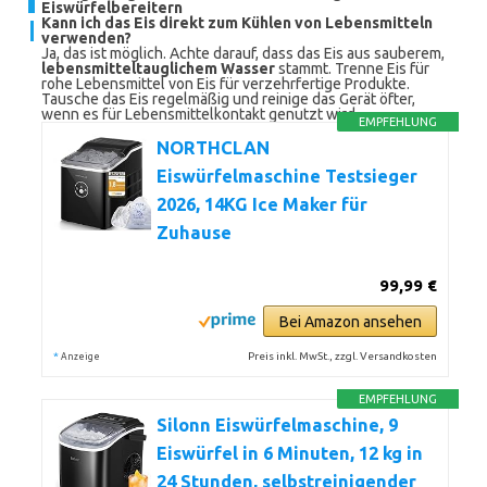
Eiswürfelbereitern
Kann ich das Eis direkt zum Kühlen von Lebensmitteln
verwenden?
Ja, das ist möglich. Achte darauf, dass das Eis aus sauberem,
lebensmitteltauglichem Wasser
stammt. Trenne Eis für
rohe Lebensmittel von Eis für verzehrfertige Produkte.
Tausche das Eis regelmäßig und reinige das Gerät öfter,
wenn es für Lebensmittelkontakt genutzt wird.
EMPFEHLUNG
NORTHCLAN
Eiswürfelmaschine Testsieger
2026, 14KG Ice Maker für
Zuhause
99,99 €
Bei Amazon ansehen
*
Preis inkl. MwSt., zzgl. Versandkosten
Anzeige
EMPFEHLUNG
Silonn Eiswürfelmaschine, 9
Eiswürfel in 6 Minuten, 12 kg in
24 Stunden, selbstreinigender