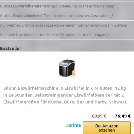
Gibt es Eiswürfelbereiter mit App-Steuerung oder Fernbedienung?
Gibt es Eismaschinen mit Timer oder automatischer Abschaltung?
Auf welches Energielabel sollte ich bei einem Getränkekühlschrank achten?
Wie viele Portionen Eis macht eine Eismaschine pro Durchgang?
Bestseller
Silonn Eiswürfelmaschine, 9 Eiswürfel in 6 Minuten, 12 kg
in 24 Stunden, selbstreinigender Eiswürfelbereiter mit 2
Eiswürfelgrößen für Küche, Büro, Bar und Party, Schwarz
89,99 €
76,49 €
Bei Amazon
ansehen