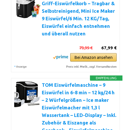
Griff-Eiswürfelkorb – Tragbar &
Selbstreinigend, Mini Ice Maker
9 Eiswürfel/6 Min. 12 KG/Tag,
Eiswürfel einfach entnehmen
und überall nutzen
79,99 €
67,99 €
Bei Amazon ansehen
*
Preis inkl. MwSt., zzgl. Versandkosten
Anzeige
EMPFEHLUNG
TOM Eiswürfelmaschine – 9
Eiswürfel in 6-8 min – 12 kg/24 h
– 2 Würfelgrößen – Ice maker
Eiswürfelmacher mit 1,3 l
Wassertank – LED-Display – Inkl.
Zubehör & Eiszange als