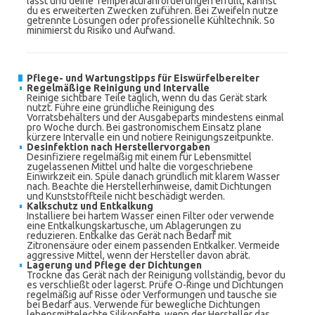
lässt und deine Temperaturanforderungen erfüllt, kannst
du es erweiterten Zwecken zuführen. Bei Zweifeln nutze
getrennte Lösungen oder professionelle Kühltechnik. So
minimierst du Risiko und Aufwand.
Pflege- und Wartungstipps für Eiswürfelbereiter
Regelmäßige Reinigung und Intervalle
Reinige sichtbare Teile täglich, wenn du das Gerät stark
nutzt. Führe eine gründliche Reinigung des
Vorratsbehälters und der Ausgabeparts mindestens einmal
pro Woche durch. Bei gastronomischem Einsatz plane
kürzere Intervalle ein und notiere Reinigungszeitpunkte.
Desinfektion nach Herstellervorgaben
Desinfiziere regelmäßig mit einem für Lebensmittel
zugelassenen Mittel und halte die vorgeschriebene
Einwirkzeit ein. Spüle danach gründlich mit klarem Wasser
nach. Beachte die Herstellerhinweise, damit Dichtungen
und Kunststoffteile nicht beschädigt werden.
Kalkschutz und Entkalkung
Installiere bei hartem Wasser einen Filter oder verwende
eine Entkalkungskartusche, um Ablagerungen zu
reduzieren. Entkalke das Gerät nach Bedarf mit
Zitronensäure oder einem passenden Entkalker. Vermeide
aggressive Mittel, wenn der Hersteller davon abrät.
Lagerung und Pflege der Dichtungen
Trockne das Gerät nach der Reinigung vollständig, bevor du
es verschließt oder lagerst. Prüfe O-Ringe und Dichtungen
regelmäßig auf Risse oder Verformungen und tausche sie
bei Bedarf aus. Verwende für bewegliche Dichtungen
lebensmittelechte Silikonfette, wenn der Hersteller das