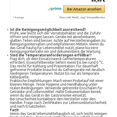
99,99 €
Bei Amazon ansehen
*
Preis inkl. MwSt., zzgl. Versandkosten
Anzeige
Ist die Reinigungsmöglichkeit ausreichend?
Prüfe, wie leicht sich der Vorratsbehälter und die Zufuhr
öffnen und reinigen lassen. Geräte mit abnehmbaren,
glatten Teilen sind besser. Achte auf Herstellerangaben zu
Reinigungsintervallen und empfohlenen Mitteln. Wenn du
das Gerät häufig für Lebensmittel nutzt, plane kürzere
Reinigungsintervalle ein und dokumentiere die Wartung.
Sind die Temperaturanforderungen erfüllbar?
Frag dich, ob dein Einsatzzweck Gefriertemperaturen
erfordert. Eiswürfelbereiter liefern meist Eis bei rund 0 °C.
Das reicht für Kühlung und Präsentation. Für dauerhaft
gefrorene Produkte brauchst du Gefriergeräte mit deutlich
niedrigeren Temperaturen. Nutze Eis nur als temporäre
Kältequelle.
Praktische Empfehlungen: Mach einen Probelauf mit einer
kleinen Menge. Teste Hygiene und Handhabung unter
realen Bedingungen. Verwende getrennte Eisschalen für
Getränke und Lebensmittel. Halte Dokumentation bereit,
wenn du das Gerät in der Gastronomie einsetzt.
Bei Unsicherheit kontaktiere den Hersteller oder den
Händler. Frage nach Zertifikaten zur Lebensmittelsicherheit
und nach Ersatzteilen.
Fazit
Wenn das Gerät lebensmitteltauglich ist, sich leicht reinigen