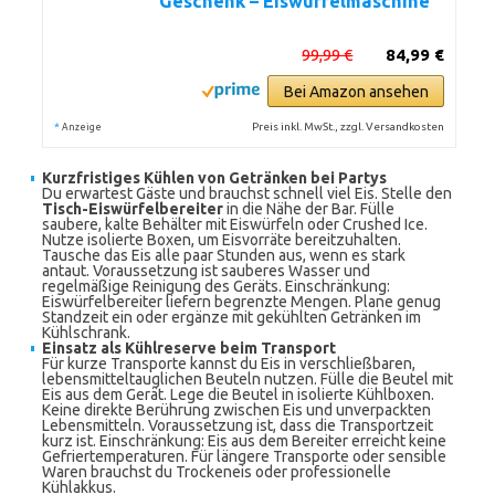
Geschenk – Eiswürfelmaschine
99,99 €
84,99 €
Bei Amazon ansehen
*
Preis inkl. MwSt., zzgl. Versandkosten
Anzeige
Kurzfristiges Kühlen von Getränken bei Partys
Du erwartest Gäste und brauchst schnell viel Eis. Stelle den
Tisch-Eiswürfelbereiter
in die Nähe der Bar. Fülle
saubere, kalte Behälter mit Eiswürfeln oder Crushed Ice.
Nutze isolierte Boxen, um Eisvorräte bereitzuhalten.
Tausche das Eis alle paar Stunden aus, wenn es stark
antaut. Voraussetzung ist sauberes Wasser und
regelmäßige Reinigung des Geräts. Einschränkung:
Eiswürfelbereiter liefern begrenzte Mengen. Plane genug
Standzeit ein oder ergänze mit gekühlten Getränken im
Kühlschrank.
Einsatz als Kühlreserve beim Transport
Für kurze Transporte kannst du Eis in verschließbaren,
lebensmitteltauglichen Beuteln nutzen. Fülle die Beutel mit
Eis aus dem Gerät. Lege die Beutel in isolierte Kühlboxen.
Keine direkte Berührung zwischen Eis und unverpackten
Lebensmitteln. Voraussetzung ist, dass die Transportzeit
kurz ist. Einschränkung: Eis aus dem Bereiter erreicht keine
Gefriertemperaturen. Für längere Transporte oder sensible
Waren brauchst du Trockeneis oder professionelle
Kühlakkus.