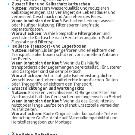
Zusatzfilter und Kalkschutzkartuschen
Nutzen:
Verbessern Wasserqualität und reduzieren
Kalkablagerungen. Das verlängert die Lebensdauer und
verbessert Geschmack und Aussehen des Eises.
Wann lohnt sich der Kauf:
Bei hartem Leitungswasser
oder häufiger Nutzung. Filter sparen langfristig
Reparaturkosten.
Worauf achten:
Wähle kompatible Filtergrößen und
wechsle die Kartusche nach Herstellerangaben. Prüfe
Flussrate und Filtertyp.
Isolierte Transport- und Lagerboxen
Nutzen:
Halten Eis länger gefroren und erleichtern den
Transport. Isolierboxen schützen vor schnellem Antauen
bei Events.
Wann lohnt sich der Kauf:
Wenn du Eis häufig
transportierst oder Lagermengen bereitstellst. Für Caterer
und Gastgeber sind sie sehr praktisch.
Worauf achten:
Achte auf gute Isolierleistung, dichte
Verschlüsse und lebensmittelechte Innenflächen. Rollen
oder Tragegriffe erleichtern den Transport.
Ersatzdichtungen und Wartungskits
Nutzen:
Ersetzen verschlissener O-Ringe und Filter. Ein
Wartungskit hält das Gerät sicher und hygienisch im Betrieb.
Wann lohnt sich der Kauf:
Wenn du das Gerät intensiv
nutzt oder lange Laufzeiten planst. Ersatzteile vermeiden
Ausfallzeiten.
Worauf achten:
Kaufe Original- oder kompatible Teile in
der richtigen Größe. Achte auf Materialkompatibilität und
Herstellerangaben zur Montage.