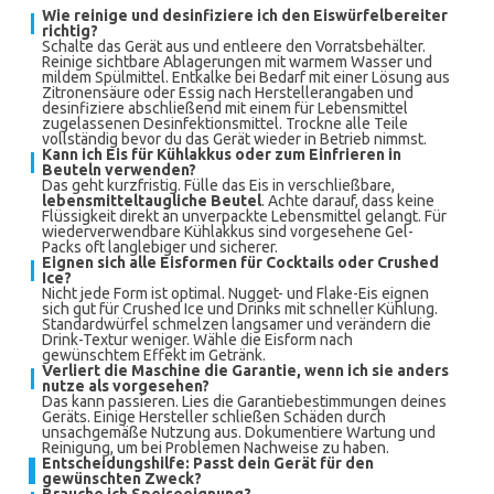
Wie reinige und desinfiziere ich den Eiswürfelbereiter
richtig?
Schalte das Gerät aus und entleere den Vorratsbehälter.
Reinige sichtbare Ablagerungen mit warmem Wasser und
mildem Spülmittel. Entkalke bei Bedarf mit einer Lösung aus
Zitronensäure oder Essig nach Herstellerangaben und
desinfiziere abschließend mit einem für Lebensmittel
zugelassenen Desinfektionsmittel. Trockne alle Teile
vollständig bevor du das Gerät wieder in Betrieb nimmst.
Kann ich Eis für Kühlakkus oder zum Einfrieren in
Beuteln verwenden?
Das geht kurzfristig. Fülle das Eis in verschließbare,
lebensmitteltaugliche Beutel
. Achte darauf, dass keine
Flüssigkeit direkt an unverpackte Lebensmittel gelangt. Für
wiederverwendbare Kühlakkus sind vorgesehene Gel-
Packs oft langlebiger und sicherer.
Eignen sich alle Eisformen für Cocktails oder Crushed
Ice?
Nicht jede Form ist optimal. Nugget- und Flake-Eis eignen
sich gut für Crushed Ice und Drinks mit schneller Kühlung.
Standardwürfel schmelzen langsamer und verändern die
Drink-Textur weniger. Wähle die Eisform nach
gewünschtem Effekt im Getränk.
Verliert die Maschine die Garantie, wenn ich sie anders
nutze als vorgesehen?
Das kann passieren. Lies die Garantiebestimmungen deines
Geräts. Einige Hersteller schließen Schäden durch
unsachgemäße Nutzung aus. Dokumentiere Wartung und
Reinigung, um bei Problemen Nachweise zu haben.
Entscheidungshilfe: Passt dein Gerät für den
gewünschten Zweck?