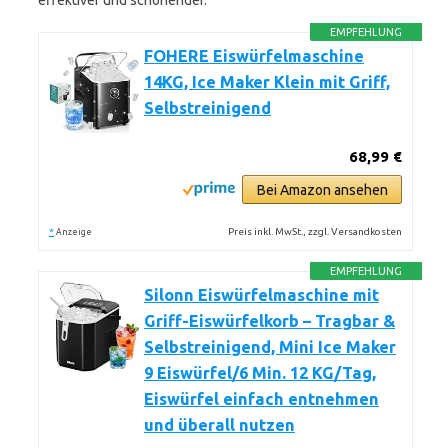
effektiver und schonender.
EMPFEHLUNG
FOHERE Eiswürfelmaschine
14KG, Ice Maker Klein mit Griff,
Selbstreinigend
68,99 €
Bei Amazon ansehen
*
Preis inkl. MwSt., zzgl. Versandkosten
Anzeige
EMPFEHLUNG
Silonn Eiswürfelmaschine mit
Griff-Eiswürfelkorb – Tragbar &
Selbstreinigend, Mini Ice Maker
9 Eiswürfel/6 Min. 12 KG/Tag,
Eiswürfel einfach entnehmen
und überall nutzen