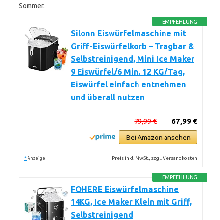
Sommer.
EMPFEHLUNG
Silonn Eiswürfelmaschine mit
Griff-Eiswürfelkorb – Tragbar &
Selbstreinigend, Mini Ice Maker
9 Eiswürfel/6 Min. 12 KG/Tag,
Eiswürfel einfach entnehmen
und überall nutzen
79,99 €
67,99 €
Bei Amazon ansehen
*
Preis inkl. MwSt., zzgl. Versandkosten
Anzeige
EMPFEHLUNG
FOHERE Eiswürfelmaschine
14KG, Ice Maker Klein mit Griff,
Selbstreinigend