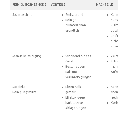
REINIGUNGSMETHODE
VORTEILE
NACHTEILE
Spülmaschine
Zeitsparend
Kan
Reinigt
Kuns
Außenflächen
Elek
gründlich
besc
Entf
nich
zuve
Manuelle Reinigung
Schonend für das
Zeit
Gerät
Erfo
Besser gegen
meh
Kalk und
Auf
Verunreinigungen
Spezielle
Lösen Kalk
Kan
Reinigungsmittel
gezielt
chem
Effektiv gegen
riec
hartnäckige
Kost
Ablagerungen