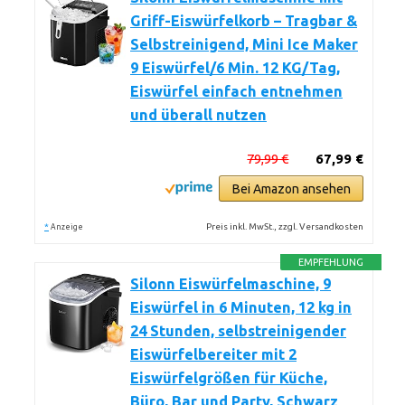
Griff-Eiswürfelkorb – Tragbar &
Selbstreinigend, Mini Ice Maker
9 Eiswürfel/6 Min. 12 KG/Tag,
Eiswürfel einfach entnehmen
und überall nutzen
79,99 €
67,99 €
Bei Amazon ansehen
*
Preis inkl. MwSt., zzgl. Versandkosten
Anzeige
EMPFEHLUNG
Silonn Eiswürfelmaschine, 9
Eiswürfel in 6 Minuten, 12 kg in
24 Stunden, selbstreinigender
Eiswürfelbereiter mit 2
Eiswürfelgrößen für Küche,
Büro, Bar und Party, Schwarz