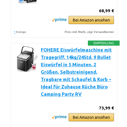
68,99 €
Bei Amazon ansehen
*
Preis inkl. MwSt., zzgl. Versandkosten
Anzeige
EMPFEHLUNG
FOHERE Eiswürfelmaschine mit
Tragegriff, 14kg/24Std, 9 Bullet
Eiswürfel in 5 Minuten, 2
Größen, Selbstreinigend,
Tragbare mit Schaufel & Korb –
Ideal für Zuhause Küche Büro
Camping Party RV
73,99 €
Bei Amazon ansehen