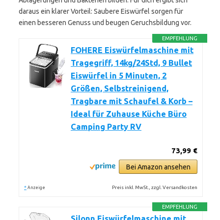
Ablagerungen und Bakterien bilden. Für dich ergibt sich
daraus ein klarer Vorteil: Saubere Eiswürfel sorgen für
einen besseren Genuss und beugen Geruchsbildung vor.
EMPFEHLUNG
FOHERE Eiswürfelmaschine mit
Tragegriff, 14kg/24Std, 9 Bullet
Eiswürfel in 5 Minuten, 2
Größen, Selbstreinigend,
Tragbare mit Schaufel & Korb –
Ideal für Zuhause Küche Büro
Camping Party RV
73,99 €
Bei Amazon ansehen
*
Preis inkl. MwSt., zzgl. Versandkosten
Anzeige
EMPFEHLUNG
Silonn Eiswürfelmaschine mit