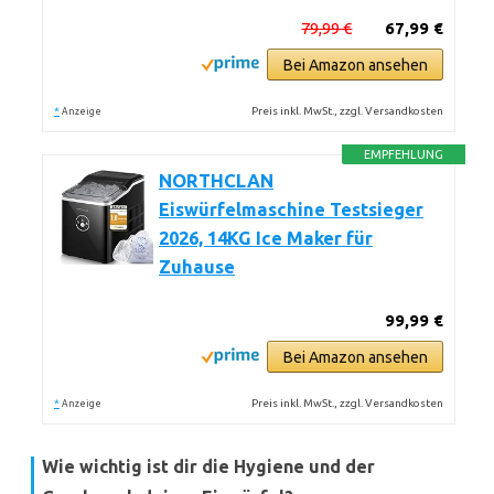
79,99 €
67,99 €
Bei Amazon ansehen
*
Preis inkl. MwSt., zzgl. Versandkosten
Anzeige
EMPFEHLUNG
NORTHCLAN
Eiswürfelmaschine Testsieger
2026, 14KG Ice Maker für
Zuhause
99,99 €
Bei Amazon ansehen
*
Preis inkl. MwSt., zzgl. Versandkosten
Anzeige
Wie wichtig ist dir die Hygiene und der