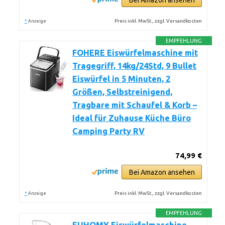
Bei Amazon ansehen
*
Preis inkl. MwSt., zzgl. Versandkosten
Anzeige
EMPFEHLUNG
FOHERE Eiswürfelmaschine mit
Tragegriff, 14kg/24Std, 9 Bullet
Eiswürfel in 5 Minuten, 2
Größen, Selbstreinigend,
Tragbare mit Schaufel & Korb –
Ideal für Zuhause Küche Büro
Camping Party RV
74,99 €
Bei Amazon ansehen
*
Preis inkl. MwSt., zzgl. Versandkosten
Anzeige
EMPFEHLUNG