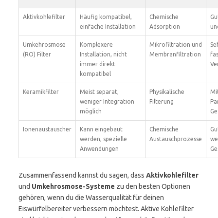
Aktivkohlefilter
Häufig kompatibel,
Chemische
Gu
einfache Installation
Adsorption
un
Umkehrosmose
Komplexere
Mikrofiltration und
Se
(RO) Filter
Installation, nicht
Membranfiltration
fas
immer direkt
Ve
kompatibel
Keramikfilter
Meist separat,
Physikalische
Mi
weniger Integration
Filterung
Pa
möglich
Ge
Ionenaustauscher
Kann eingebaut
Chemische
Gu
werden, spezielle
Austauschprozesse
we
Anwendungen
Ge
Zusammenfassend kannst du sagen, dass
Aktivkohlefilter
und
Umkehrosmose-Systeme
zu den besten Optionen
gehören, wenn du die Wasserqualität für deinen
Eiswürfelbereiter verbessern möchtest. Aktive Kohlefilter