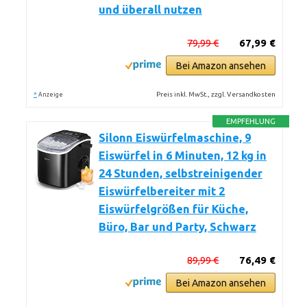
und überall nutzen
79,99 €
67,99 €
Bei Amazon ansehen
*
Preis inkl. MwSt., zzgl. Versandkosten
Anzeige
EMPFEHLUNG
Silonn Eiswürfelmaschine, 9
Eiswürfel in 6 Minuten, 12 kg in
24 Stunden, selbstreinigender
Eiswürfelbereiter mit 2
Eiswürfelgrößen für Küche,
Büro, Bar und Party, Schwarz
89,99 €
76,49 €
Bei Amazon ansehen