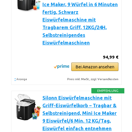
Ice Maker, 9 Würfel in 6 Minuten
fertig, Schwarz
Eiswürfelmaschine mit
Tragbarem Griff, 12KG/24H,
Selbstreinigendes
Eiswürfelmaschinen
94,99 €
Bei Amazon ansehen
*
Preis inkl. MwSt., zzgl. Versandkosten
Anzeige
EMPFEHLUNG
Silonn Eiswürfelmaschine mit
Griff-Eiswürfelkorb – Tragbar &
Selbstreinigend, Mini Ice Maker
9 Eiswürfel/6 Min. 12 KG/Tag,
Eiswürfel einfach entnehmen