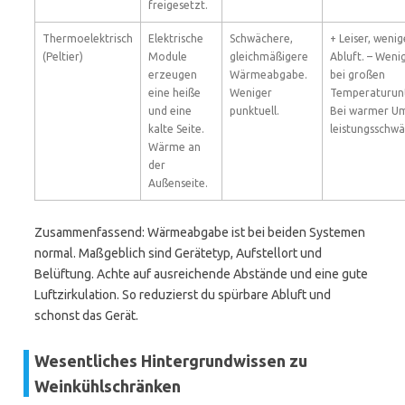
freigesetzt.
Thermoelektrisch
Elektrische
Schwächere,
+ Leiser, wenig
(Peltier)
Module
gleichmäßigere
Abluft. – Wenig
erzeugen
Wärmeabgabe.
bei großen
eine heiße
Weniger
Temperaturunt
und eine
punktuell.
Bei warmer U
kalte Seite.
leistungsschwä
Wärme an
der
Außenseite.
Zusammenfassend: Wärmeabgabe ist bei beiden Systemen
normal. Maßgeblich sind Gerätetyp, Aufstellort und
Belüftung. Achte auf ausreichende Abstände und eine gute
Luftzirkulation. So reduzierst du spürbare Abluft und
schonst das Gerät.
Wesentliches Hintergrundwissen zu
Weinkühlschränken