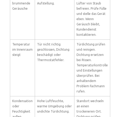
brummende
Aufstellung.
Lüfter von Staub
Geräusche
befreien. Prüfe Füße
und stelle das Gerät
eben. Wenn
Geräusch bleibt,
Kundendienst
kontaktieren.
Temperatur
Tür nicht richtig
Türdichtung prüfen
im Innenraum
geschlossen, Dichtung
und reinigen.
steigt
beschädigt oder
Dichtung ersetzen
Thermostatfehler.
bei Rissen.
Temperaturkontrolle
und Einstellungen
überprüfen. Bei
anhaltendem
Problem Fachmann
rufen.
Kondensation
Hohe Luftfeuchte,
Standort wechseln
oder
warme Umgebung oder
an einen
Feuchtigkeit
undichte Türdichtung.
trockeneren Ort.
außen
Dichtung prüfen.