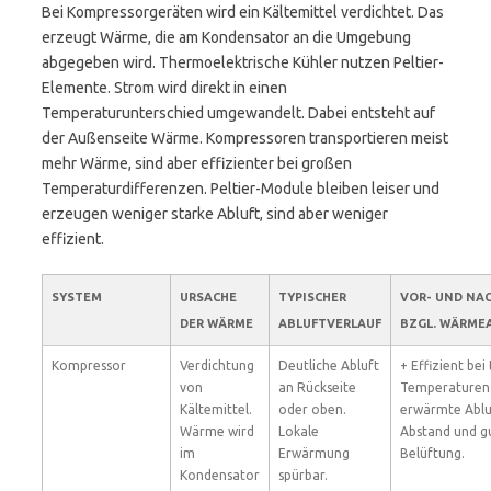
Bei Kompressorgeräten wird ein Kältemittel verdichtet. Das
erzeugt Wärme, die am Kondensator an die Umgebung
abgegeben wird. Thermoelektrische Kühler nutzen Peltier-
Elemente. Strom wird direkt in einen
Temperaturunterschied umgewandelt. Dabei entsteht auf
der Außenseite Wärme. Kompressoren transportieren meist
mehr Wärme, sind aber effizienter bei großen
Temperaturdifferenzen. Peltier-Module bleiben leiser und
erzeugen weniger starke Abluft, sind aber weniger
effizient.
SYSTEM
URSACHE
TYPISCHER
VOR- UND NAC
DER WÄRME
ABLUFTVERLAUF
BZGL. WÄRME
Kompressor
Verdichtung
Deutliche Abluft
+ Effizient bei
von
an Rückseite
Temperaturen.
Kältemittel.
oder oben.
erwärmte Ablu
Wärme wird
Lokale
Abstand und g
im
Erwärmung
Belüftung.
Kondensator
spürbar.