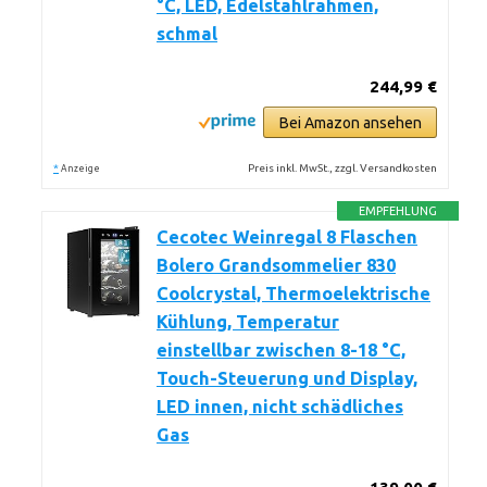
°C, LED, Edelstahlrahmen,
schmal
244,99 €
Bei Amazon ansehen
*
Preis inkl. MwSt., zzgl. Versandkosten
Anzeige
EMPFEHLUNG
Cecotec Weinregal 8 Flaschen
Bolero Grandsommelier 830
Coolcrystal, Thermoelektrische
Kühlung, Temperatur
einstellbar zwischen 8-18 °C,
Touch-Steuerung und Display,
LED innen, nicht schädliches
Gas