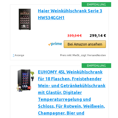
EMPFEHLUNG
Haier Weinkühlschrank Serie 3
HWS34GGH1
339,34 €
299,14 €
Bei Amazon ansehen
*
Preis inkl. MwSt., zzgl. Versandkosten
Anzeige
EMPFEHLUNG
EUHOMY 45L Weinkühlschrank
für 18 Flaschen, Freistehender
Wein- und Getränkekühlschrank
mit Glastür, Digitaler
Temperaturregelung und
Schloss, Für Rotwein, Weißwein,
Champagner, Bier und