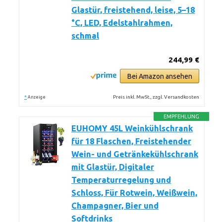
Glastür, freistehend, leise, 5–18
°C, LED, Edelstahlrahmen,
schmal
244,99 €
Bei Amazon ansehen
*
Preis inkl. MwSt., zzgl. Versandkosten
Anzeige
EMPFEHLUNG
EUHOMY 45L Weinkühlschrank
für 18 Flaschen, Freistehender
Wein- und Getränkekühlschrank
mit Glastür, Digitaler
Temperaturregelung und
Schloss, Für Rotwein, Weißwein,
Champagner, Bier und
Softdrinks