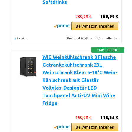
Softdrinks
239,99 €
159,99 €
Bei Amazon ansehen
*
Preis inkl. MwSt., zzgl. Versandkosten
Anzeige
EMPFEHLUNG
WIE Weinkühlschrank 8 Flasche
Getränkekühlschrank 23L
Weinschrank Klein 5-18°C Wein-
Kühlschrank mit Glastür
Vollglas-Designtür LED
Touchpanel Anti-UV Mini Wine
Fridge
159,99 €
115,35 €
Bei Amazon ansehen