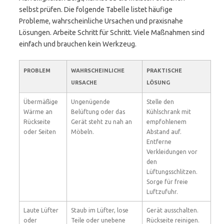
selbst prüfen. Die folgende Tabelle listet häufige
Probleme, wahrscheinliche Ursachen und praxisnahe
Lösungen. Arbeite Schritt für Schritt. Viele Maßnahmen sind
einfach und brauchen kein Werkzeug.
PROBLEM
WAHRSCHEINLICHE
PRAKTISCHE
URSACHE
LÖSUNG
Übermäßige
Ungenügende
Stelle den
Wärme an
Belüftung oder das
Kühlschrank mit
Rückseite
Gerät steht zu nah an
empfohlenem
oder Seiten
Möbeln.
Abstand auf.
Entferne
Verkleidungen vor
den
Lüftungsschlitzen.
Sorge für freie
Luftzufuhr.
Laute Lüfter
Staub im Lüfter, lose
Gerät ausschalten.
oder
Teile oder unebene
Rückseite reinigen.