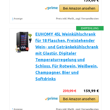
139,00 €
Bei Amazon ansehen
*
Preis inkl. MwSt., zzgl. Versandkosten
Anzeige
EMPFEHLUNG
EUHOMY 45L Weinkühlschrank
für 18 Flaschen, Freistehender
Wein- und Getränkekühlschrank
mit Glastür, Digitaler
Temperaturregelung und
Schloss, Für Rotwein, Weißwein,
Champagner, Bier und
Softdrinks
239,99 €
159,99 €
Bei Amazon ansehen
*
Preis inkl. MwSt., zzgl. Versandkosten
Anzeige