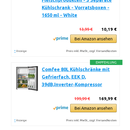
Fleischprodukten - 3 Separate
Kühlschrank - Vorratsboxen -
1650 ml - White
13,99 €
10,19 €
Bei Amazon ansehen
*
Preis inkl. MwSt., zzgl. Versandkosten
Anzeige
EMPFEHLUNG
Comfee 80L Kühlschränke mit
Gefrierfach, EEK D,
39dB,Inverter‑Kompressor
199,99 €
169,99 €
Bei Amazon ansehen
*
Preis inkl. MwSt., zzgl. Versandkosten
Anzeige