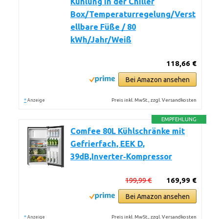
Kühlung in der Chiller
Box/Temperaturregelung/Verst
ellbare Füße / 80
kWh/Jahr/Weiß
118,66 €
Bei Amazon ansehen
*
Preis inkl. MwSt., zzgl. Versandkosten
Anzeige
EMPFEHLUNG
Comfee 80L Kühlschränke mit
Gefrierfach, EEK D,
39dB,Inverter‑Kompressor
199,99 €
169,99 €
Bei Amazon ansehen
*
Preis inkl. MwSt., zzgl. Versandkosten
Anzeige