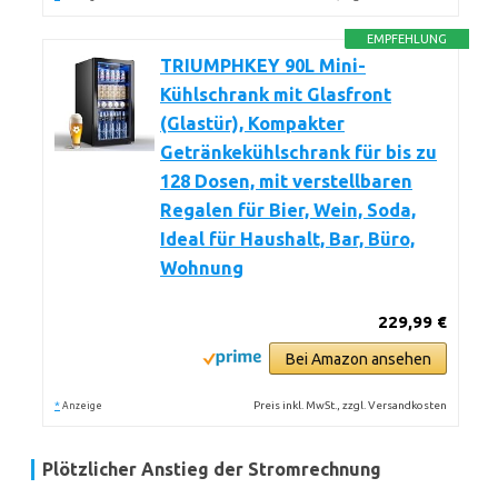
EMPFEHLUNG
TRIUMPHKEY 90L Mini-
Kühlschrank mit Glasfront
(Glastür), Kompakter
Getränkekühlschrank für bis zu
128 Dosen, mit verstellbaren
Regalen für Bier, Wein, Soda,
Ideal für Haushalt, Bar, Büro,
Wohnung
229,99 €
Bei Amazon ansehen
*
Preis inkl. MwSt., zzgl. Versandkosten
Anzeige
Plötzlicher Anstieg der Stromrechnung