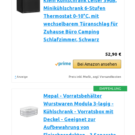
Klein Kühlschrank Leiser 39dB,
Minikühlschrank 6-Stufen
Thermostat 0-10°C, mit
wechselbarem Türanschlag für
Zuhause Büro Camping
Schlafzimmer, Schwarz
52,90 €
Bei Amazon ansehen
*
Preis inkl. MwSt., zzgl. Versandkosten
Anzeige
EMPFEHLUNG
Mepal - Vorratsbehälter
Wurstwaren Modula 3-lagig -
Kühlschrank - Vorratsbox mit
Deckel - Geeignet zur
Aufbewahrung von