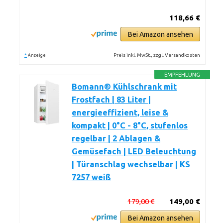
118,66 €
Bei Amazon ansehen
*
Preis inkl. MwSt., zzgl. Versandkosten
Anzeige
EMPFEHLUNG
Bomann® Kühlschrank mit
Frostfach | 83 Liter |
energieeffizient, leise &
kompakt | 0°C - 8°C, stufenlos
regelbar | 2 Ablagen &
Gemüsefach | LED Beleuchtung
| Türanschlag wechselbar | KS
7257 weiß
179,00 €
149,00 €
Bei Amazon ansehen