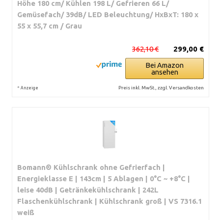
Höhe 180 cm/ Kühlen 198 L/ Gefrieren 66 L/
Gemüsefach/ 39dB/ LED Beleuchtung/ HxBxT: 180 x
55 x 55,7 cm / Grau
362,10 €
299,00 €
Bei Amazon
ansehen
*
Preis inkl. MwSt., zzgl. Versandkosten
Anzeige
Bomann® Kühlschrank ohne Gefrierfach |
Energieklasse E | 143cm | 5 Ablagen | 0°C ~ +8°C |
leise 40dB | Getränkekühlschrank | 242L
Flaschenkühlschrank | Kühlschrank groß | VS 7316.1
weiß